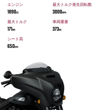
エンジン
最大トルク発生回転数
1890
3000
CC
RPM
最大トルク
車両重量
171
373
NM
KG
シート高
650
MM