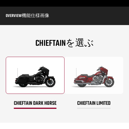
OVERVIEW
機能
仕様
画像
CHIEFTAINを選ぶ
CHIEFTAIN DARK HORSE
CHIEFTAIN LIMITED