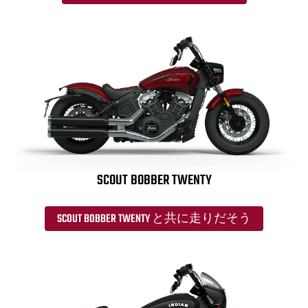
SCOUT BOBBER TWENTY
SCOUT BOBBER TWENTY と共に走りだそう