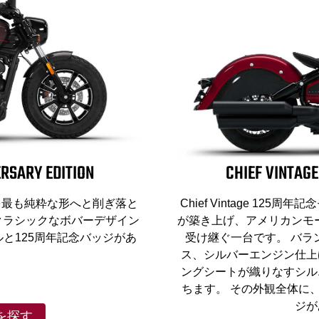
RSARY EDITION
CHIEF VINTAGE
、走りを最も純粋な形へと削ぎ落と
Chief Vintage 125周年記
クラシックなボバーデザイン
が築き上げ、アメリカンモ
と125周年記念バッジがあ
受け継ぐ一台です。 バラ
。
ス、シルバーエンジン仕上
ングシートが織りなすシル
0
ちます。 その外観全体に
ジが
を探す