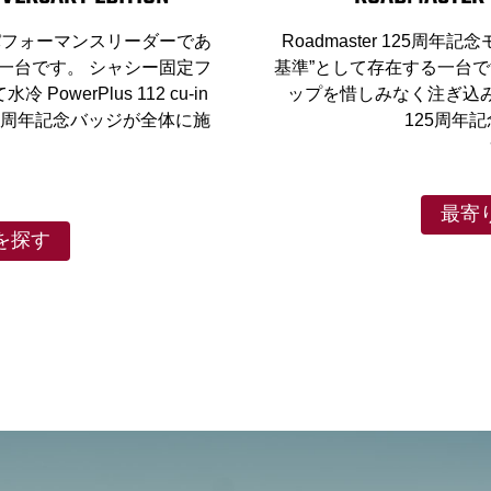
デルは、パフォーマンスリーダーであ
Roadmaster 125
一台です。 シャシー固定フ
基準”として存在する一台
erPlus 112 cu-in
ップを惜しみなく注ぎ込
5周年記念バッジが全体に施
125周年
0
最寄
を探す