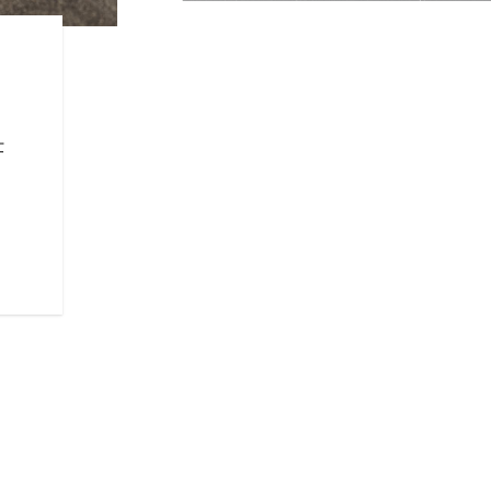
125周年記念バッ
進化とは、受け継ぐものではな
─。“One Hundred Twenty-Fif
125周年記念バッジ、そして洗
125年の歴史と誇りを刻み込ん
仕