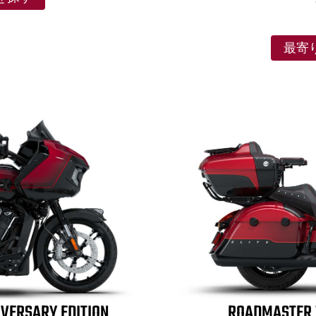
最寄
IVERSARY EDITION
ROADMASTER 1