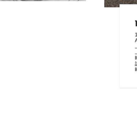
ー付き限定モデル
される125周年記念コレクショ
 ─“自分たち自身”─ を形にし
いやすいパワーであれ、走破性
ダンなパフォーマンスであれ、
、あなたにふさわしい一台が必ず